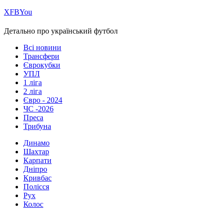
Х
FB
You
Детально про український футбол
Всі новини
Трансфери
Єврокубки
УПЛ
1 ліга
2 ліга
Євро - 2024
ЧС -2026
Преса
Трибуна
Динамо
Шахтар
Карпати
Дніпро
Кривбас
Полісся
Рух
Колос