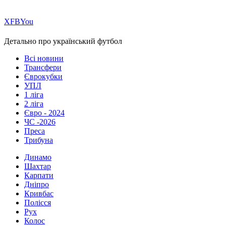
Х
FB
You
Детально про український футбол
Всі новини
Трансфери
Єврокубки
УПЛ
1 ліга
2 ліга
Євро - 2024
ЧС -2026
Преса
Трибуна
Динамо
Шахтар
Карпати
Дніпро
Кривбас
Полісся
Рух
Колос