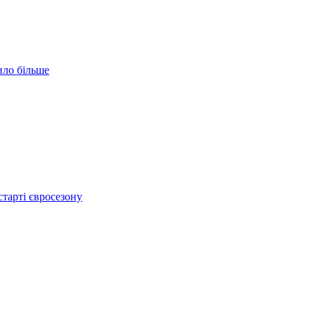
ило більше
тарті євросезону