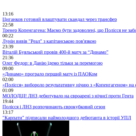
13:16
Циганков готовий влаштувати скандал через трансфер
22:58
Тренер Копенгагена: Маємо бути задоволені, що Полісся не заб
00:22
Лунін вивів "Реал" з капітанською пов'язкою
23:39
Віталій Буяльський провів 400-й матч за “Динамо”
21:36
Олег Федор: в Данію їдемо тільки за перемогою
09:00
«Динамо» програло перший матч із ПАОКом
02:00
«Полісся» вибороло результативну нічию з «Копенгагеном» на с
01:09
МОЛОДЦІ! ЛНЗ дебютувало на євроарені з нічиєї проти Гента
19:44
Полісся і ЛНЗ розпочинають єврокубковий сезон
13:17
"Карпати" підписали наймолодшого дебютанта в історії УПЛ