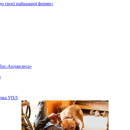
до своєї найкращої форми»
«Лос-Анджелеса»
»
вачка УПЛ