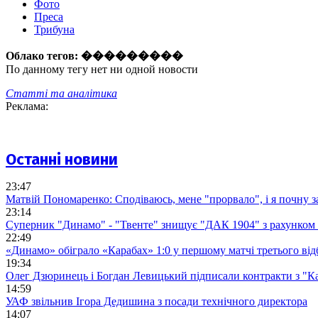
Фото
Преса
Трибуна
Облако тегов:
���������
По данному тегу нет ни одной новости
Статті та аналітика
Реклама:
Останні новини
23:47
Матвій Пономаренко: Сподіваюсь, мене "прорвало", і я почну 
23:14
Суперник "Динамо" - "Твенте" знищує "ДАК 1904" з рахунком 
22:49
«Динамо» обіграло «Карабах» 1:0 у першому матчі третього від
19:34
Олег Дзюринець і Богдан Левицький підписали контракти з "К
14:59
УАФ звільнив Ігора Дедишина з посади технічного директора
14:07