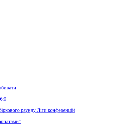
забивати
6:0
біркового раунду Ліги конференцій
арпатами"