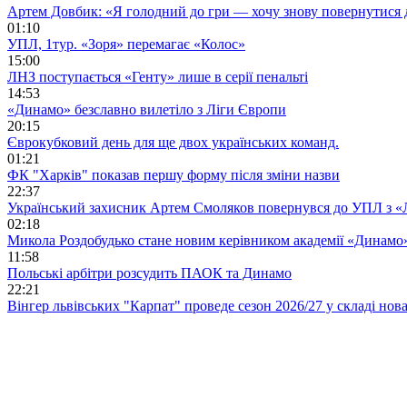
Артем Довбик: «Я голодний до гри — хочу знову повернутися 
01:10
УПЛ, 1тур. «Зоря» перемагає «Колос»
15:00
ЛНЗ поступається «Генту» лише в серії пенальті
14:53
«Динамо» безславно вилетіло з Ліги Європи
20:15
Єврокубковий день для ще двох українських команд.
01:21
ФК "Харків" показав першу форму після зміни назви
22:37
Український захисник Артем Смоляков повернувся до УПЛ з 
02:18
Микола Роздобудько стане новим керівником академії «Динамо
11:58
Польські арбітри розсудить ПАОК та Динамо
22:21
Вінгер львівських "Карпат" проведе сезон 2026/27 у складі но