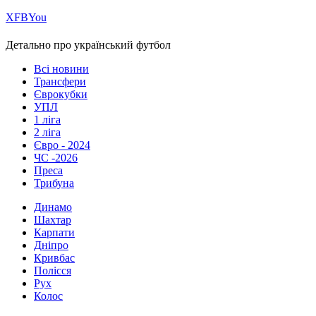
Х
FB
You
Детально про український футбол
Всі новини
Трансфери
Єврокубки
УПЛ
1 ліга
2 ліга
Євро - 2024
ЧС -2026
Преса
Трибуна
Динамо
Шахтар
Карпати
Дніпро
Кривбас
Полісся
Рух
Колос