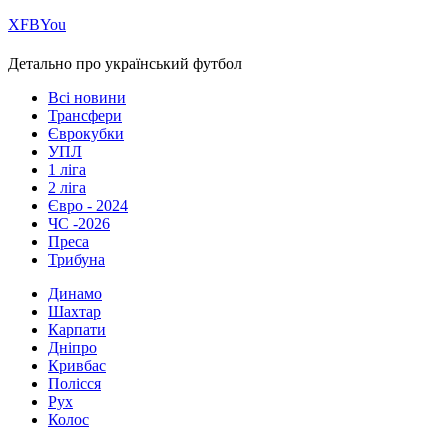
Х
FB
You
Детально про український футбол
Всі новини
Трансфери
Єврокубки
УПЛ
1 ліга
2 ліга
Євро - 2024
ЧС -2026
Преса
Трибуна
Динамо
Шахтар
Карпати
Дніпро
Кривбас
Полісся
Рух
Колос