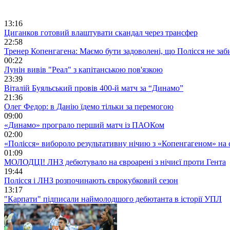
13:16
Циганков готовий влаштувати скандал через трансфер
22:58
Тренер Копенгагена: Маємо бути задоволені, що Полісся не заб
00:22
Лунін вивів "Реал" з капітанською пов'язкою
23:39
Віталій Буяльський провів 400-й матч за “Динамо”
21:36
Олег Федор: в Данію їдемо тільки за перемогою
09:00
«Динамо» програло перший матч із ПАОКом
02:00
«Полісся» вибороло результативну нічию з «Копенгагеном» на с
01:09
МОЛОДЦІ! ЛНЗ дебютувало на євроарені з нічиєї проти Гента
19:44
Полісся і ЛНЗ розпочинають єврокубковий сезон
13:17
"Карпати" підписали наймолодшого дебютанта в історії УПЛ