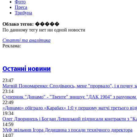
Фото
Преса
Трибуна
Облако тегов:
�����
По данному тегу нет ни одной новости
Статті та аналітика
Реклама:
Останні новини
23:47
Матвій Пономаренко: Сподіваюсь, мене "прорвало", і я почну 
23:14
Суперник "Динамо" - "Твенте" знищує "ДАК 1904" з рахунком 
22:49
«Динамо» обіграло «Карабах» 1:0 у першому матчі третього від
19:34
Олег Дзюринець і Богдан Левицький підписали контракти з "К
14:59
УАФ звільнив Ігора Дедишина з посади технічного директора
14:07