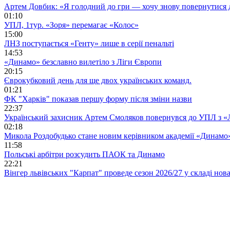
Артем Довбик: «Я голодний до гри — хочу знову повернутися 
01:10
УПЛ, 1тур. «Зоря» перемагає «Колос»
15:00
ЛНЗ поступається «Генту» лише в серії пенальті
14:53
«Динамо» безславно вилетіло з Ліги Європи
20:15
Єврокубковий день для ще двох українських команд.
01:21
ФК "Харків" показав першу форму після зміни назви
22:37
Український захисник Артем Смоляков повернувся до УПЛ з 
02:18
Микола Роздобудько стане новим керівником академії «Динамо
11:58
Польські арбітри розсудить ПАОК та Динамо
22:21
Вінгер львівських "Карпат" проведе сезон 2026/27 у складі но