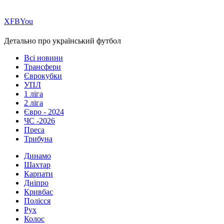
Х
FB
You
Детально про український футбол
Всі новини
Трансфери
Єврокубки
УПЛ
1 ліга
2 ліга
Євро - 2024
ЧС -2026
Преса
Трибуна
Динамо
Шахтар
Карпати
Дніпро
Кривбас
Полісся
Рух
Колос