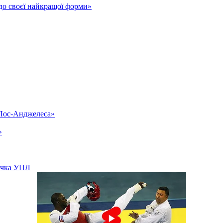
до своєї найкращої форми»
«Лос-Анджелеса»
»
вачка УПЛ