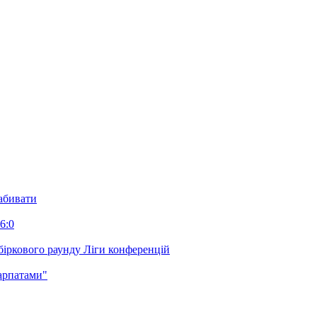
забивати
6:0
біркового раунду Ліги конференцій
арпатами"