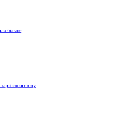
ило більше
тарті євросезону