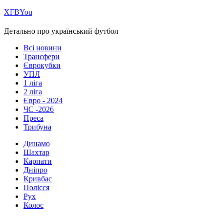
Х
FB
You
Детально про український футбол
Всі новини
Трансфери
Єврокубки
УПЛ
1 ліга
2 ліга
Євро - 2024
ЧС -2026
Преса
Трибуна
Динамо
Шахтар
Карпати
Дніпро
Кривбас
Полісся
Рух
Колос