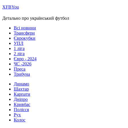
Х
FB
You
Детально про український футбол
Всі новини
Трансфери
Єврокубки
УПЛ
1 ліга
2 ліга
Євро - 2024
ЧС -2026
Преса
Трибуна
Динамо
Шахтар
Карпати
Дніпро
Кривбас
Полісся
Рух
Колос