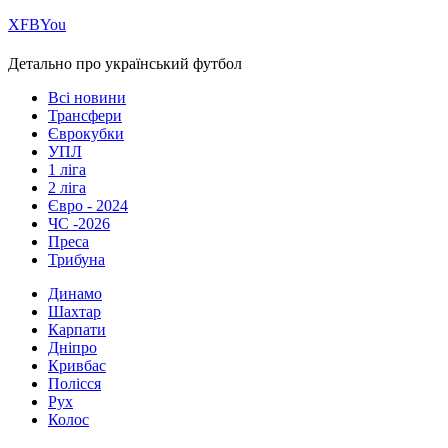
Х
FB
You
Детально про український футбол
Всі новини
Трансфери
Єврокубки
УПЛ
1 ліга
2 ліга
Євро - 2024
ЧС -2026
Преса
Трибуна
Динамо
Шахтар
Карпати
Дніпро
Кривбас
Полісся
Рух
Колос