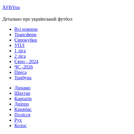
Х
FB
You
Детально про український футбол
Всі новини
Трансфери
Єврокубки
УПЛ
1 ліга
2 ліга
Євро - 2024
ЧС -2026
Преса
Трибуна
Динамо
Шахтар
Карпати
Дніпро
Кривбас
Полісся
Рух
Колос