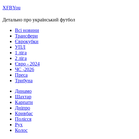
Х
FB
You
Детально про український футбол
Всі новини
Трансфери
Єврокубки
УПЛ
1 ліга
2 ліга
Євро - 2024
ЧС -2026
Преса
Трибуна
Динамо
Шахтар
Карпати
Дніпро
Кривбас
Полісся
Рух
Колос