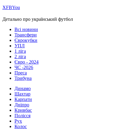
Х
FB
You
Детально про український футбол
Всі новини
Трансфери
Єврокубки
УПЛ
1 ліга
2 ліга
Євро - 2024
ЧС -2026
Преса
Трибуна
Динамо
Шахтар
Карпати
Дніпро
Кривбас
Полісся
Рух
Колос