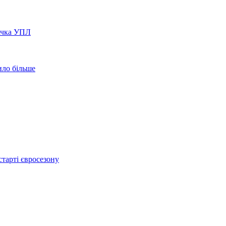
вачка УПЛ
ило більше
тарті євросезону