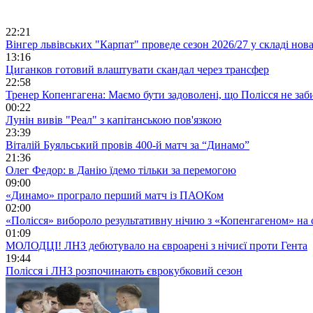
22:21
Вінгер львівських "Карпат" проведе сезон 2026/27 у складі но
13:16
Циганков готовий влаштувати скандал через трансфер
22:58
Тренер Копенгагена: Маємо бути задоволені, що Полісся не заб
00:22
Лунін вивів "Реал" з капітанською пов'язкою
23:39
Віталій Буяльський провів 400-й матч за “Динамо”
21:36
Олег Федор: в Данію їдемо тільки за перемогою
09:00
«Динамо» програло перший матч із ПАОКом
02:00
«Полісся» вибороло результативну нічию з «Копенгагеном» на с
01:09
МОЛОДЦІ! ЛНЗ дебютувало на євроарені з нічиєї проти Гента
19:44
Полісся і ЛНЗ розпочинають єврокубковий сезон