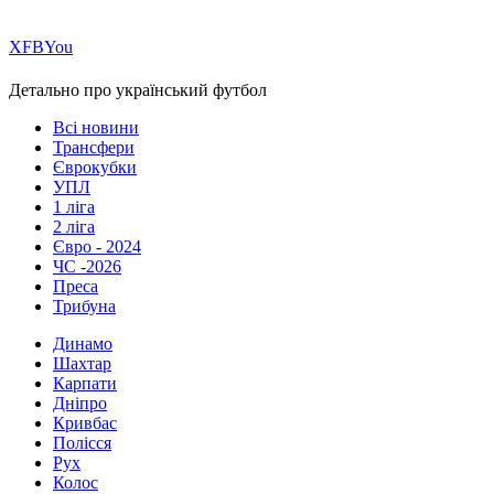
Х
FB
You
Детально про український футбол
Всі новини
Трансфери
Єврокубки
УПЛ
1 ліга
2 ліга
Євро - 2024
ЧС -2026
Преса
Трибуна
Динамо
Шахтар
Карпати
Дніпро
Кривбас
Полісся
Рух
Колос