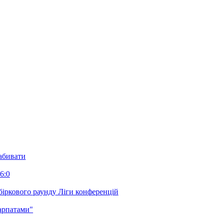
забивати
6:0
біркового раунду Ліги конференцій
арпатами"