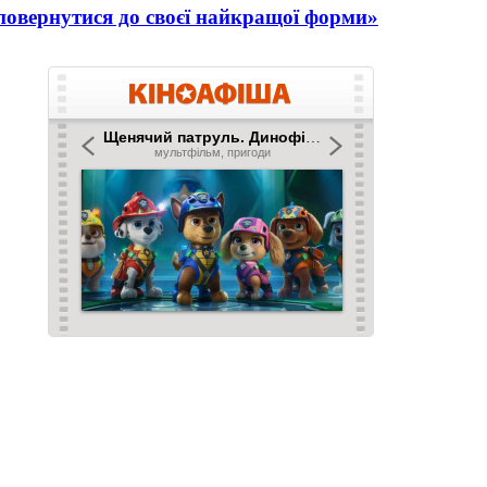
повернутися до своєї найкращої форми»