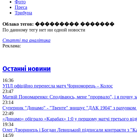
Фото
Преса
Трибуна
Облако тегов:
��������� �������
По данному тегу нет ни одной новости
Статті та аналітика
Реклама:
Останні новини
16:36
УПЛ офіційно перенесла матч Чорноморець – Колос
23:47
Матвій Пономаренко: Сподіваюсь, мене "прорвало", і я почну 
23:14
Суперник "Динамо" - "Твенте" знищує "ДАК 1904" з рахунком 
22:49
«Динамо» обіграло «Карабах» 1:0 у першому матчі третього від
19:34
Олег Дзюринець і Богдан Левицький підписали контракти з "К
14:59