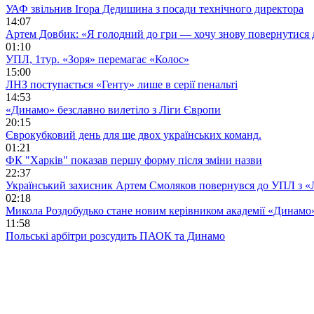
УАФ звільнив Ігора Дедишина з посади технічного директора
14:07
Артем Довбик: «Я голодний до гри — хочу знову повернутися 
01:10
УПЛ, 1тур. «Зоря» перемагає «Колос»
15:00
ЛНЗ поступається «Генту» лише в серії пенальті
14:53
«Динамо» безславно вилетіло з Ліги Європи
20:15
Єврокубковий день для ще двох українських команд.
01:21
ФК "Харків" показав першу форму після зміни назви
22:37
Український захисник Артем Смоляков повернувся до УПЛ з 
02:18
Микола Роздобудько стане новим керівником академії «Динамо
11:58
Польські арбітри розсудить ПАОК та Динамо