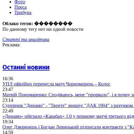
Фото
Преса
Трибуна
Облако тегов:
��������
По данному тегу нет ни одной новости
Статті та аналітика
Реклама:
Останні новини
16:36
УПЛ офіційно перенесла матч Чорноморець – Колос
23:47
Матвій Пономаренко: Сподіваюсь, мене "прорвало", і я почну 
23:14
Суперник "Динамо" - "Твенте" знищує "ДАК 1904" з рахунком 
22:49
«Динамо» обіграло «Карабах» 1:0 у першому матчі третього від
19:34
Олег Дзюринець і Богдан Левицький підписали контракти з "К
14:59