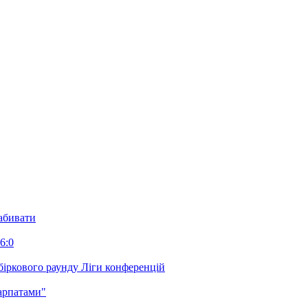
забивати
6:0
біркового раунду Ліги конференцій
арпатами"