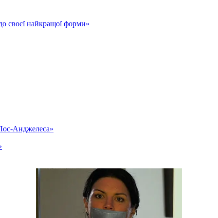
до своєї найкращої форми»
«Лос-Анджелеса»
»