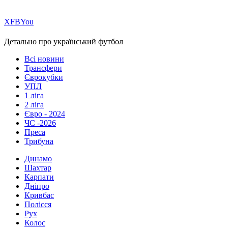
Х
FB
You
Детально про український футбол
Всі новини
Трансфери
Єврокубки
УПЛ
1 ліга
2 ліга
Євро - 2024
ЧС -2026
Преса
Трибуна
Динамо
Шахтар
Карпати
Дніпро
Кривбас
Полісся
Рух
Колос