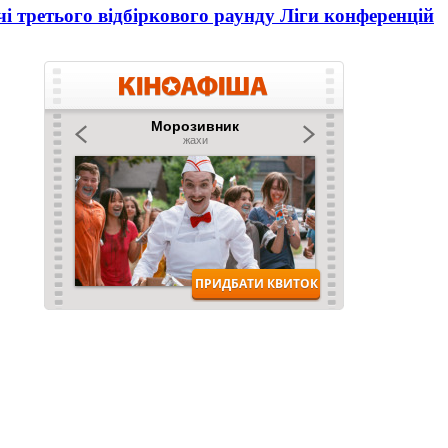
і третього відбіркового раунду Ліги конференцій