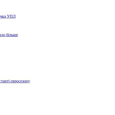
вачка УПЛ
ило більше
тарті євросезону