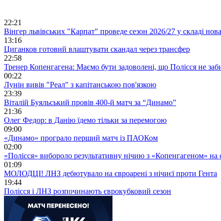
22:21
Вінгер львівських "Карпат" проведе сезон 2026/27 у складі но
13:16
Циганков готовий влаштувати скандал через трансфер
22:58
Тренер Копенгагена: Маємо бути задоволені, що Полісся не заб
00:22
Лунін вивів "Реал" з капітанською пов'язкою
23:39
Віталій Буяльський провів 400-й матч за “Динамо”
21:36
Олег Федор: в Данію їдемо тільки за перемогою
09:00
«Динамо» програло перший матч із ПАОКом
02:00
«Полісся» вибороло результативну нічию з «Копенгагеном» на с
01:09
МОЛОДЦІ! ЛНЗ дебютувало на євроарені з нічиєї проти Гента
19:44
Полісся і ЛНЗ розпочинають єврокубковий сезон