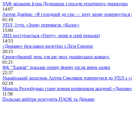
УАФ звільнив Ігора Дедишина з посади технічного директора
14:07
Артем Довбик: «Я голодний до гри — хочу знову повернутися 
01:10
УПЛ, 1тур. «Зоря» перемагає «Колос»
15:00
ЛНЗ поступається «Генту» лише в серії пенальті
14:53
«Динамо» безславно вилетіло з Ліги Європи
20:15
Єврокубковий день для ще двох українських команд.
01:21
ФК "Харків" показав першу форму після зміни назви
22:37
Український захисник Артем Смоляков повернувся до УПЛ з 
02:18
Микола Роздобудько стане новим керівником академії «Динамо
11:58
Польські арбітри розсудить ПАОК та Динамо