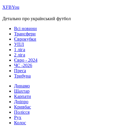
Х
FB
You
Детально про український футбол
Всі новини
Трансфери
Єврокубки
УПЛ
1 ліга
2 ліга
Євро - 2024
ЧС -2026
Преса
Трибуна
Динамо
Шахтар
Карпати
Дніпро
Кривбас
Полісся
Рух
Колос