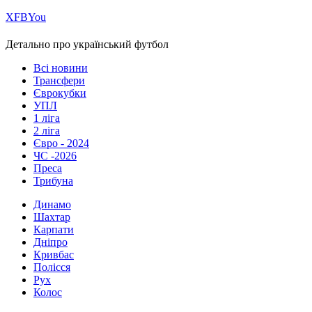
Х
FB
You
Детально про український футбол
Всі новини
Трансфери
Єврокубки
УПЛ
1 ліга
2 ліга
Євро - 2024
ЧС -2026
Преса
Трибуна
Динамо
Шахтар
Карпати
Дніпро
Кривбас
Полісся
Рух
Колос