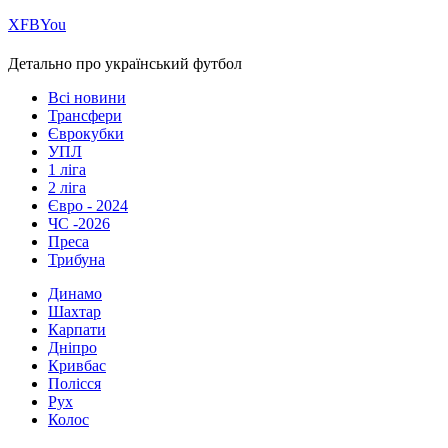
Х
FB
You
Детально про український футбол
Всі новини
Трансфери
Єврокубки
УПЛ
1 ліга
2 ліга
Євро - 2024
ЧС -2026
Преса
Трибуна
Динамо
Шахтар
Карпати
Дніпро
Кривбас
Полісся
Рух
Колос