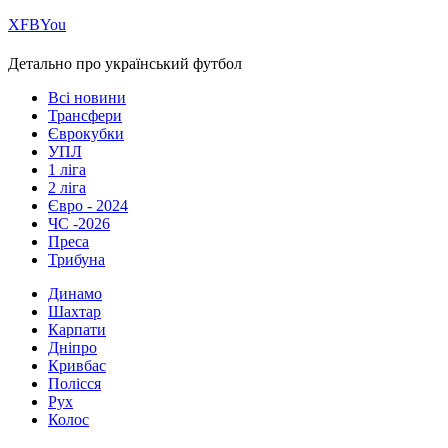
Х
FB
You
Детально про український футбол
Всі новини
Трансфери
Єврокубки
УПЛ
1 ліга
2 ліга
Євро - 2024
ЧС -2026
Преса
Трибуна
Динамо
Шахтар
Карпати
Дніпро
Кривбас
Полісся
Рух
Колос