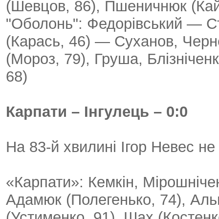
(Шевцов, 86), Пшеничнюк (Кай
"Оболонь": Федорівський — С
(Карась, 46) — Суханов, Черне
(Мороз, 79), Груша, Блізнічен
68)
Карпати – Інгулець – 0:0
На 83-й хвилині Ігор Невес не
«Карпати»: Кемкін, Мірошніче
Адамюк (Полегенько, 74), Аль
(Устименко, 91), Шах (Костенк