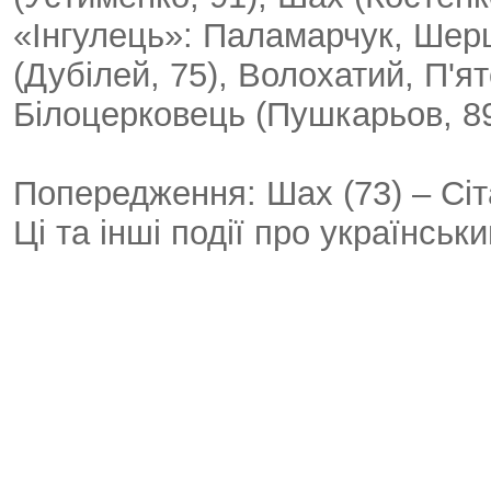
«Інгулець»: Паламарчук, Шер
(Дубілей, 75), Волохатий, П'ят
Білоцерковець (Пушкарьов, 89)
Попередження: Шах (73) – Сіт
Ці та інші події про українсь