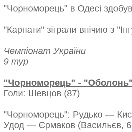
"Чорноморець" в Одесі здобув
"Карпати" зіграли внічию з "Ін
Чемпіонат України
9 тур
"Чорноморець" - "Оболонь"
Голи: Шевцов (87)
"Чорноморець": Рудько — Кисі
Удод — Єрмаков (Васильєв, 61