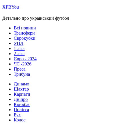
Х
FB
You
Детально про український футбол
Всі новини
Трансфери
Єврокубки
УПЛ
1 ліга
2 ліга
Євро - 2024
ЧС -2026
Преса
Трибуна
Динамо
Шахтар
Карпати
Дніпро
Кривбас
Полісся
Рух
Колос