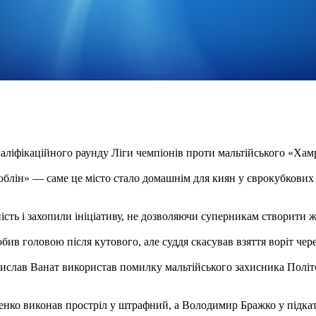
валіфікаційного раунду Ліги чемпіонів проти мальтійського «Ха
юблін» — саме це місто стало домашнім для киян у єврокубкових
ть і захопили ініціативу, не дозволяючи суперникам створити ж
ив головою після кутового, але суддя скасував взяття воріт чер
ислав Ванат використав помилку мальтійського захисника Політо
ко виконав простріл у штрафний, а Володимир Бражко у підкаті 