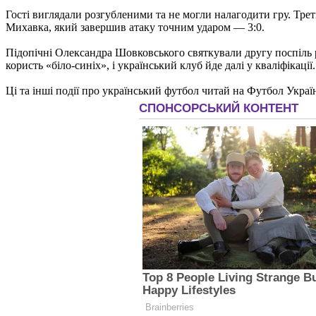
Гості виглядали розгубленими та не могли налагодити гру. Трет
Михавка, який завершив атаку точним ударом — 3:0.
Підопічні Олександра Шовковського святкували другу поспіль 
користь «біло-синіх», і український клуб йде далі у кваліфікації.
Ці та інші події про український футбол читай на Футбол Украї