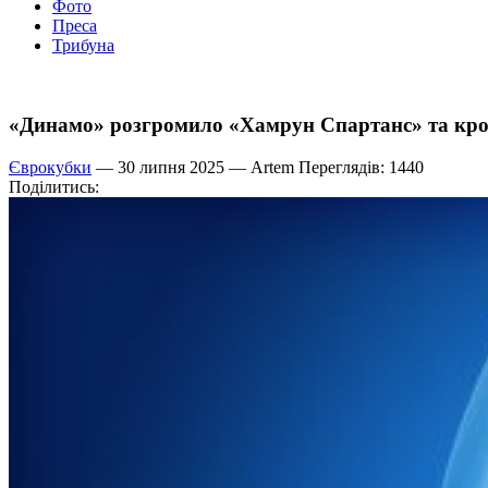
Фото
Преса
Трибуна
«Динамо» розгромило «Хамрун Спартанс» та кроку
Єврокубки
— 30 липня 2025 —
Artem
Переглядів: 1440
Поділитись: