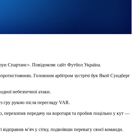
мрун Спартанс». Повідомляє сайт Футбол Україна.
 протистояннях. Головним арбітром зустрічі був Якоб Сундберг
одної небезпечної атаки.
ез гру рукою після перегляду VAR.
, перехопив передачу на воротаря та пробив поцільно у кут —
відправив м’яч у сітку, подвоївши перевагу своєї команди.