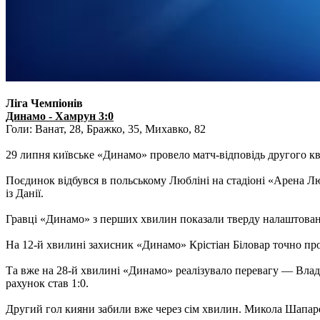
Ліга Чемпіонів
Динамо - Хамрун 3:0
Голи: Ванат, 28, Бражко, 35, Михавко, 82
29 липня київське «Динамо» провело матч-відповідь другого к
Поєдинок відбувся в польському Любліні на стадіоні «Арена Л
із Данії.
Гравці «Динамо» з перших хвилин показали тверду налаштованіс
На 12-й хвилині захисник «Динамо» Крістіан Біловар точно проб
Та вже на 28-й хвилині «Динамо» реалізувало перевагу — Влад
рахунок став 1:0.
Другий гол кияни забили вже через сім хвилин. Микола Шапарен