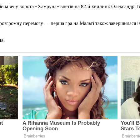
ій м’яч у ворота «Хамруна» влетів на 82-й хвилині: Олександр Ти
розгромну перемогу — перша гра на Мальті також завершилася із
на.