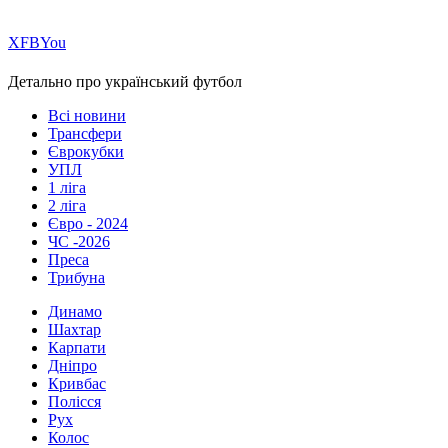
Х
FB
You
Детально про український футбол
Всі новини
Трансфери
Єврокубки
УПЛ
1 ліга
2 ліга
Євро - 2024
ЧС -2026
Преса
Трибуна
Динамо
Шахтар
Карпати
Дніпро
Кривбас
Полісся
Рух
Колос